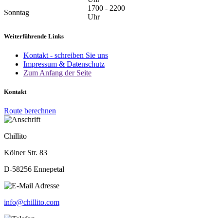
17
00
- 22
00
Sonntag
Uhr
Weiterführende Links
Kontakt - schreiben Sie uns
Impressum & Datenschutz
Zum Anfang der Seite
Kontakt
Route berechnen
Chillito
This page can't load Google Maps correctly.
Kölner Str. 83
OK
Do you own this website?
D-58256 Ennepetal
info@chillito.com