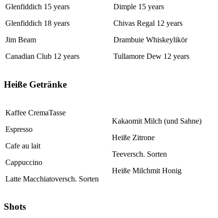
Glenfiddich
15 years
Dimple
15 years
Glenfiddich
18 years
Chivas Regal
12 years
Jim Beam
Drambuie
Whiskeylikör
Canadian Club
12 years
Tullamore Dew
12 years
Heiße Getränke
Kaffee Crema
Tasse
Kakao
mit Milch (und Sahne)
Espresso
Heiße Zitrone
Cafe au lait
Tee
versch. Sorten
Cappuccino
Heiße Milch
mit Honig
Latte Macchiato
versch. Sorten
Shots