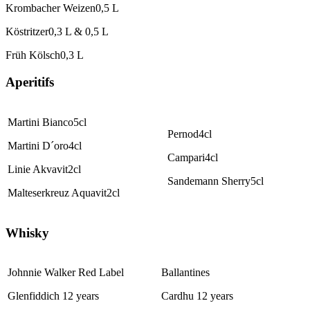
Krombacher Weizen
0,5 L
Köstritzer
0,3 L & 0,5 L
Früh Kölsch
0,3 L
Aperitifs
Martini Bianco
5cl
Pernod
4cl
Martini D´oro
4cl
Campari
4cl
Linie Akvavit
2cl
Sandemann Sherry
5cl
Malteserkreuz Aquavit
2cl
Whisky
Johnnie Walker
Red Label
Ballantines
Glenfiddich
12 years
Cardhu
12 years