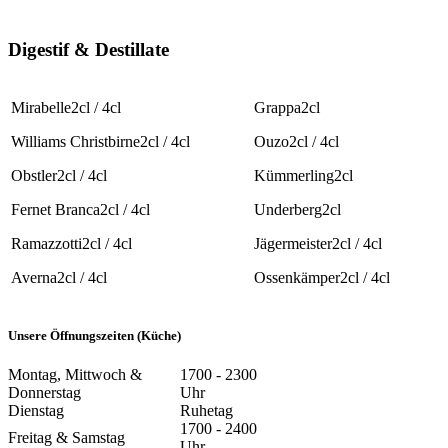
Digestif & Destillate
Mirabelle
2cl / 4cl
Grappa
2cl
Williams Christbirne
2cl / 4cl
Ouzo
2cl / 4cl
Obstler
2cl / 4cl
Kümmerling
2cl
Fernet Branca
2cl / 4cl
Underberg
2cl
Ramazzotti
2cl / 4cl
Jägermeister
2cl / 4cl
Averna
2cl / 4cl
Ossenkämper
2cl / 4cl
Unsere Öffnungszeiten (Küche)
Montag, Mittwoch &
17
00
- 23
00
Donnerstag
Uhr
Dienstag
Ruhetag
17
00
- 24
00
Freitag & Samstag
Uhr