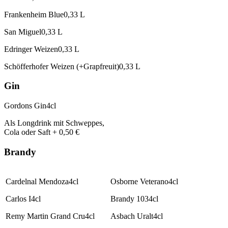
Frankenheim Blue
0,33 L
San Miguel
0,33 L
Edringer Weizen
0,33 L
Schöfferhofer Weizen (+Grapfreuit)
0,33 L
Gin
Gordons Gin
4cl
Als Longdrink mit Schweppes,
Cola oder Saft
+ 0,50 €
Brandy
Cardelnal Mendoza
4cl
Osborne Veterano
4cl
Carlos I
4cl
Brandy 103
4cl
Remy Martin Grand Cru
4cl
Asbach Uralt
4cl