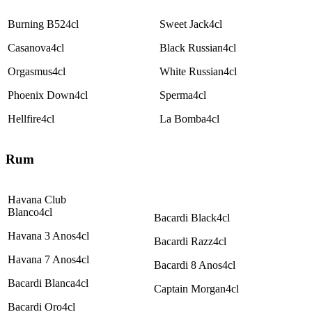
Burning B52
4cl
Sweet Jack
4cl
Casanova
4cl
Black Russian
4cl
Orgasmus
4cl
White Russian
4cl
Phoenix Down
4cl
Sperma
4cl
Hellfire
4cl
La Bomba
4cl
Rum
Havana Club
Blanco
4cl
Bacardi Black
4cl
Havana 3 Anos
4cl
Bacardi Razz
4cl
Havana 7 Anos
4cl
Bacardi 8 Anos
4cl
Bacardi Blanca
4cl
Captain Morgan
4cl
Bacardi Oro
4cl