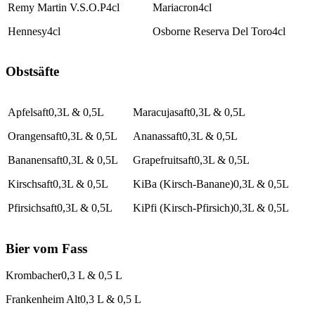
Remy Martin V.S.O.P
4cl
Mariacron
4cl
Hennesy
4cl
Osborne Reserva Del Toro
4cl
Obstsäfte
Apfelsaft
0,3L & 0,5L
Maracujasaft
0,3L & 0,5L
Orangensaft
0,3L & 0,5L
Ananassaft
0,3L & 0,5L
Bananensaft
0,3L & 0,5L
Grapefruitsaft
0,3L & 0,5L
Kirschsaft
0,3L & 0,5L
KiBa (Kirsch-Banane)
0,3L & 0,5L
Pfirsichsaft
0,3L & 0,5L
KiPfi (Kirsch-Pfirsich)
0,3L & 0,5L
Bier vom Fass
Krombacher
0,3 L & 0,5 L
Frankenheim Alt
0,3 L & 0,5 L