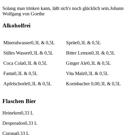
Solang man trinken kann, läßt sich's noch glücklich sein.
Johann
Wolfgang von Goethe
Alkoholfrei
Mineralwasser
0,3L & 0,5L
Sprite
0,3L & 0,5L
Stilles Wasser
0,3L & 0,5L
Bitter Lemon
0,3L & 0,5L
Coca Cola
0,3L & 0,5L
Ginger Ale
0,3L & 0,5L
Fanta
0,3L & 0,5L
Vita Malz
0,3L & 0,5L
Apfelschorle
0,3L & 0,5L
Kormbacher 0,0
0,3L & 0,5L
Flaschen Bier
Heineken
0,33 L
Desperados
0,33 L
Corona
0,33 L